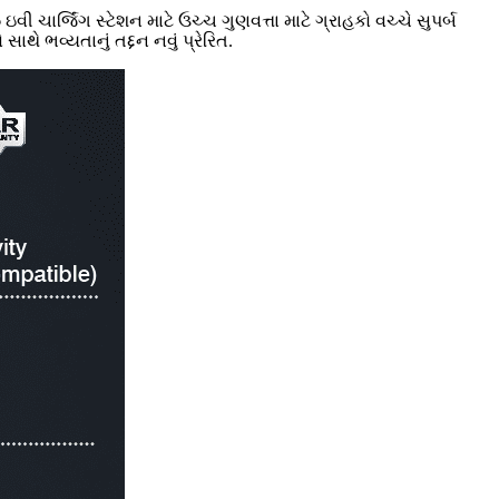
ાર્જિંગ સ્ટેશન માટે ઉચ્ચ ગુણવત્તા માટે ગ્રાહકો વચ્ચે સુપર્બ
થે ભવ્યતાનું તદ્દન નવું પ્રેરિત.