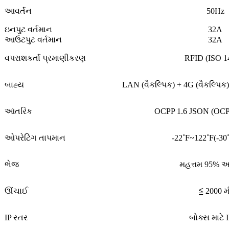
આવર્તન
50Hz
ઇનપુટ વર્તમાન
32A
આઉટપુટ વર્તમાન
32A
વપરાશકર્તા પ્રમાણીકરણ
RFID (ISO 1
બાહ્ય
LAN (વૈકલ્પિક) + 4G (વૈકલ્પિક
આંતરિક
OCPP 1.6 JSON (OCPP
ઓપરેટિંગ તાપમાન
-22˚F~122˚F(-30
ભેજ
મહત્તમ 95%
ઊંચાઈ
≦ 2000 મ
IP સ્તર
બોક્સ માટે 