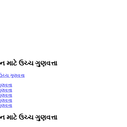
ન માટે ઉચ્ચ ગુણવત્તા
ન માટે ઉચ્ચ ગુણવત્તા