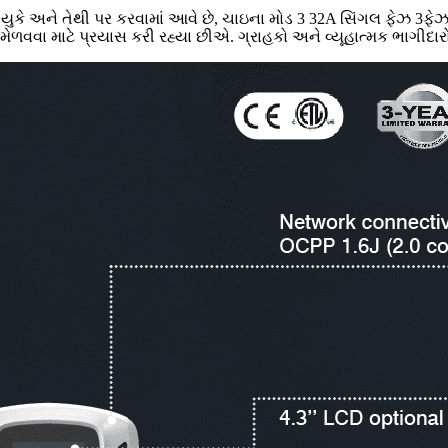
અને તેથી પર કરવામાં આવે છે, ચાઇના મોડ 3 32A સિંગલ ફેઝ 3ફેઝ ઇવી ચ
મેળવવા માટે પ્રયાસ કરી રહ્યા છીએ. ગ્રાહકો અને વ્યૂહાત્મક ભાગીદારો સા