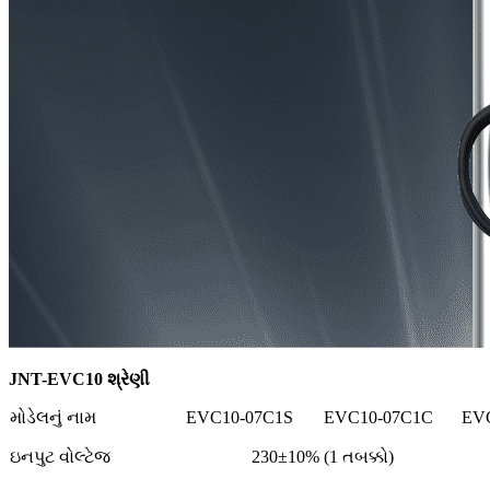
JNT-EVC10 શ્રેણી
મોડેલનું નામ
EVC10-07C1S
EVC10-07C1C
EV
ઇનપુટ વોલ્ટેજ
230±10% (1 તબક્કો)