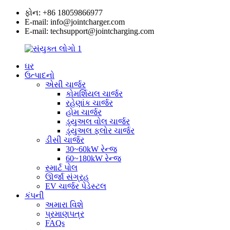
ફોન: +86 18059866977
E-mail: info@jointcharger.com
E-mail: techsupport@jointcharging.com
ઘર
ઉત્પાદનો
એસી ચાર્જર
કોમર્શિયલ ચાર્જર
રહેણાંક ચાર્જર
હોમ ચાર્જર
ડ્યુઅલ વોલ ચાર્જર
ડ્યુઅલ ફ્લોર ચાર્જર
ડીસી ચાર્જર
30~60kW રેન્જ
60~180kW રેન્જ
સ્માર્ટ પોલ
ઊર્જા સંગ્રહ
EV ચાર્જર પેડેસ્ટલ
કંપની
અમારા વિશે
પ્રમાણપત્ર
FAQs