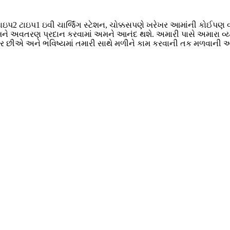
સ ટાઇપ2 ટાઇપ1 ઇવી ચાર્જિંગ સ્ટેશન, ચોક્કસપણે ખરેખર આમાંની કોઈપણ
ર તમને અવતરણ પ્રદાન કરવામાં અમને આનંદ થશે. અમારી પાસે અમારા વ
 આતુર છીએ અને ભવિષ્યમાં તમારી સાથે મળીને કામ કરવાની તક મળવાન