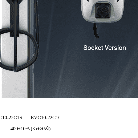
C10-22C1S
EVC10-22C1C
400±10% (3 તબક્કો)