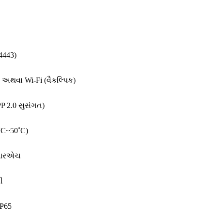
4443)
) અથવા Wi-Fi (વૈકલ્પિક)
 2.0 સુસંગત)
˚C~50˚C)
 આરએચ
ી
IP65