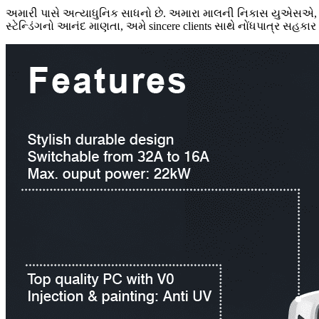
અમારી પાસે અત્યાધુનિક સાધનો છે. અમારા માલની નિકાસ યુએસએ, યુકે 
સ્ટેન્ડિંગનો આનંદ માણતા, અમે sincere clients સાથે નોંધપાત્ર સહકાર 