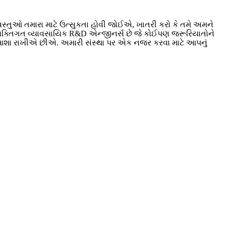
 વસ્તુઓ તમારા માટે ઉત્સુકતા હોવી જોઈએ, ખાતરી કરો કે તમે અમને
્યક્તિગત વ્યાવસાયિક R&D એન્જીનર્સ છે જે કોઈપણ જરૂરિયાતોને
ી આશા રાખીએ છીએ. અમારી સંસ્થા પર એક નજર કરવા માટે આપનું