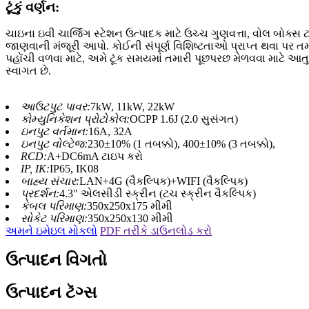
ટૂંકું વર્ણન:
ચાઇના ઇવી ચાર્જિંગ સ્ટેશન ઉત્પાદક માટે ઉચ્ચ ગુણવત્તા, વોલ બોક્
જાણવાની મંજૂરી આપો. કોઈની સંપૂર્ણ વિશિષ્ટતાઓ પ્રાપ્ત થવા પ
પહોંચી વળવા માટે, અમે ટૂંક સમયમાં તમારી પૂછપરછ મેળવવા માટે
સ્વાગત છે.
આઉટપુટ પાવર:
7kW, 11kW, 22kW
કોમ્યુનિકેશન પ્રોટોકોલ:
OCPP 1.6J (2.0 સુસંગત)
ઇનપુટ વર્તમાન:
16A, 32A
ઇનપુટ વોલ્ટેજ:
230±10% (1 તબક્કો), 400±10% (3 તબક્કો),
RCD:
A+DC6mA ટાઇપ કરો
IP, IK:
IP65, IK08
બાહ્ય સંચાર:
LAN+4G (વૈકલ્પિક)+WIFI (વૈકલ્પિક)
પ્રદર્શન:
4.3" એલસીડી સ્ક્રીન (ટચ સ્ક્રીન વૈકલ્પિક)
કેબલ પરિમાણ:
350x250x175 મીમી
સોકેટ પરિમાણ:
350x250x130 મીમી
અમને ઇમેઇલ મોકલો
PDF તરીકે ડાઉનલોડ કરો
ઉત્પાદન વિગતો
ઉત્પાદન ટૅગ્સ