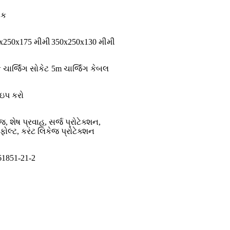
ડક
x250x175 મીમી
350x250x130 મીમી
ચાર્જિંગ સોકેટ
5m ચાર્જિંગ કેબલ
ઇપ કરો
 શેષ પ્રવાહ, સર્જ પ્રોટેક્શન,
 ફોલ્ટ, કરંટ લિકેજ પ્રોટેક્શન
61851-21-2