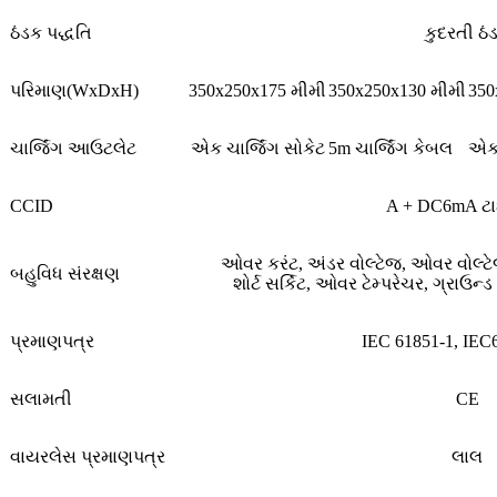
ઠંડક પદ્ધતિ
કુદરતી ઠં
પરિમાણ(WxDxH)
350x250x175 મીમી
350x250x130 મીમી
350
ચાર્જિંગ આઉટલેટ
એક ચાર્જિંગ સોકેટ
5m ચાર્જિંગ કેબલ
એક 
CCID
A + DC6mA ટા
ઓવર કરંટ, અંડર વોલ્ટેજ, ઓવર વોલ્ટેજ,
બહુવિધ સંરક્ષણ
શોર્ટ સર્કિટ, ઓવર ટેમ્પરેચર, ગ્રાઉન્ડ
પ્રમાણપત્ર
IEC 61851-1, IEC
સલામતી
CE
વાયરલેસ પ્રમાણપત્ર
લાલ